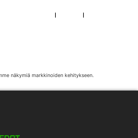
stamme kerrostaloja
Yritys
Ota yhteyttä
aamme näkymiä markkinoiden kehitykseen.