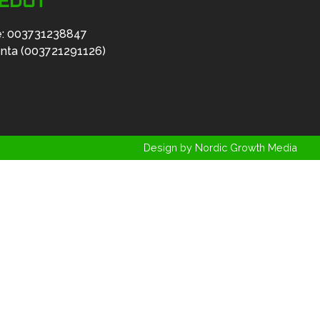
IEDOT
e: 003731238847
enta (003721291126)
Design by Nordic Growth Media