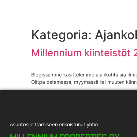
Kategoria:
Ajanko
Millennium kiinteistöt
Blogissamme käsittelemme ajankohtaisia ilmiö
Olitpa ostamassa, myymässä tai muuten kiinnos
Asuntosijoittamiseen erikoistunut yhtiö.