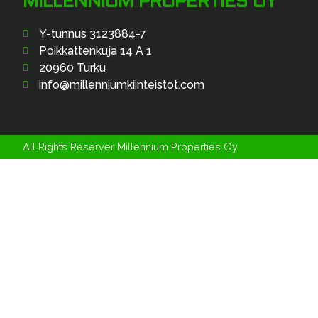
MILLENNIUM PROPERTIES OY
Y-tunnus 3123884-7
Poikkattenkuja 14 A 1
20960 Turku
info@millenniumkiinteistot.com
All Rights Reserver Millennium Properties Oy