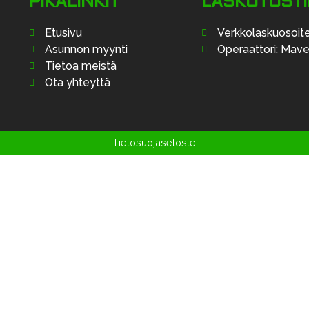
PIKALINKIT
LASKUTUST
Etusivu
Verkkolaskuosoit
Asunnon myynti
Operaattori: Mav
Tietoa meistä
Ota yhteyttä
Tietosuojaseloste