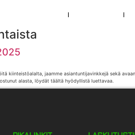
Etusivu
Asuntosijoittajalle
O
htaista
 2025
itä kiinteistöalalta, jaamme asiantuntijavinkkejä sekä av
tunut alasta, löydät täältä hyödyllistä luettavaa.